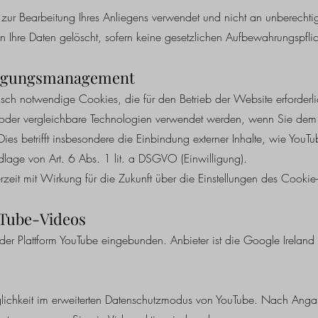
 zur Bearbeitung Ihres Anliegens verwendet und nicht an unberechti
 Ihre Daten gelöscht, sofern keine gesetzlichen Aufbewahrungspfli
lligungsmanagement
ch notwendige Cookies, die für den Betrieb der Website erforderli
oder vergleichbare Technologien verwendet werden, wenn Sie dem
ies betrifft insbesondere die Einbindung externer Inhalte, wie YouTu
ndlage von Art. 6 Abs. 1 lit. a DSGVO (Einwilligung).
erzeit mit Wirkung für die Zukunft über die Einstellungen des Cooki
uTube-Videos
der Plattform YouTube eingebunden. Anbieter ist die Google Irelan
glichkeit im erweiterten Datenschutzmodus von YouTube. Nach An