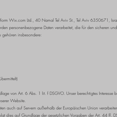
tform Wix.com Ltd., 40 Namal Tel Aviv St., Tel Aviv 6350671, Israe
den personenbezogene Daten verarbeitet, die für den sicheren und 
zu gehören insbesondere:
bermittelt)
dlage von Art. 6 Abs. 1 lit. f DSGVO. Unser berechtigtes Interesse bes
nserer Website.
 auch auf Servern außerhalb der Europäischen Union verarbeiten.
erfolgt dies auf Grundlage der gesetzlichen Vorgaben der Art. 44 ff.