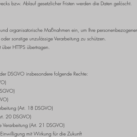
cks bzw. Ablauf gesetzlicher Fristen werden die Daten gelöscht.
e und organisatorische Maßnahmen ein, um Ihre personenbezogenen
 oder sonstige unzulässige Verarbeitung zu schützen.
t über HTTPS übertragen.
n der DSGVO insbesondere folgende Rechte:
VO)
 DSGVO)
GVO)
arbeitung (Art. 18 DSGVO)
(Art. 20 DSGVO)
e Verarbeitung (Art. 21 DSGVO)
n Einwilligung mit Wirkung für die Zukunft