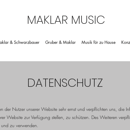
MAKLAR MUSIC
klar & Schwarzbauer
Gruber & Maklar
Musik für zu Hause
Konz
DATENSCHUTZ
der Nutzer unserer Website sehr ernst und verpflichten uns, die In
er Website zur Verfügung stellen, zu schützen. Des Weiteren verpfl
 und zu verwenden.