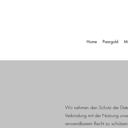
Home
Paargold
Ma
Wir nehmen den Schutz der Daten 
Verbindung mit der Nutzung unser
anwendbarem Recht zu schützen